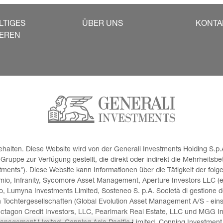
LTIGES
ÜBER UNS
KONTA
IEREN
halten. Diese Website wird von der Generali Investments Holding S.p.A
uppe zur Verfügung gestellt, die direkt oder indirekt die Mehrheitsbe
ents"). Diese Website kann Informationen über die Tätigkeit der folg
io, Infranity, Sycomore Asset Management, Aperture Investors LLC (ein
o, Lumyna Investments Limited, Sosteneo S. p.A. Società di gestione de
n Tochtergesellschaften (Global Evolution Asset Management A/S - eins
ctagon Credit Investors, LLC, Pearlmark Real Estate, LLC und MGG I