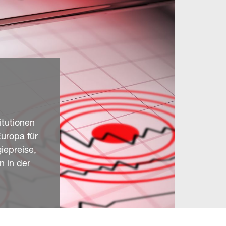
itutionen
uropa für
iepreise,
 in der