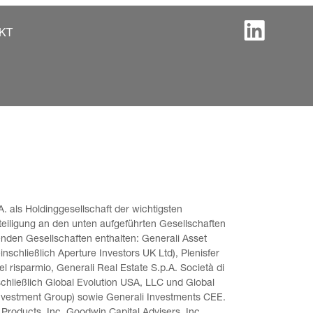
KT
. als Holdinggesellschaft der wichtigsten 
teiligung an den unten aufgeführten Gesellschaften 
enden Gesellschaften enthalten: Generali Asset 
schließlich Aperture Investors UK Ltd), Plenisfer 
l risparmio, Generali Real Estate S.p.A. Società di 
chließlich Global Evolution USA, LLC und Global 
nvestment Group) sowie Generali Investments CEE. 