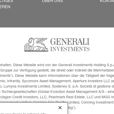
LTIGES
ÜBER UNS
KONTA
IEREN
halten. Diese Website wird von der Generali Investments Holding S.p.A
uppe zur Verfügung gestellt, die direkt oder indirekt die Mehrheitsbe
ents"). Diese Website kann Informationen über die Tätigkeit der folg
io, Infranity, Sycomore Asset Management, Aperture Investors LLC (ein
o, Lumyna Investments Limited, Sosteneo S. p.A. Società di gestione de
n Tochtergesellschaften (Global Evolution Asset Management A/S - eins
ctagon Credit Investors, LLC, Pearlmark Real Estate, LLC und MGG I
anagement Limited, Conning Asia Pacific Limited, Conning Investment 
(zusammen "Conning").