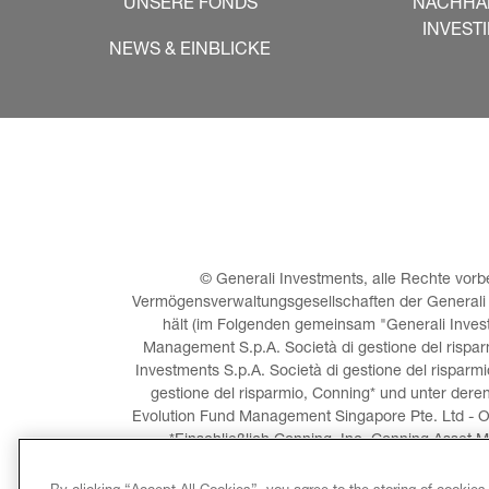
UNSERE FONDS
NACHHA
INVEST
NEWS & EINBLICKE
© Generali Investments, alle Rechte vorbe
Vermögensverwaltungsgesellschaften der Generali Gr
hält (im Folgenden gemeinsam "Generali Investm
Management S.p.A. Società di gestione del risparm
Investments S.p.A. Società di gestione del risparmi
gestione del risparmio, Conning* und unter dere
Evolution Fund Management Singapore Pte. Ltd - O
*Einschließlich Conning, Inc, Conning Asset M