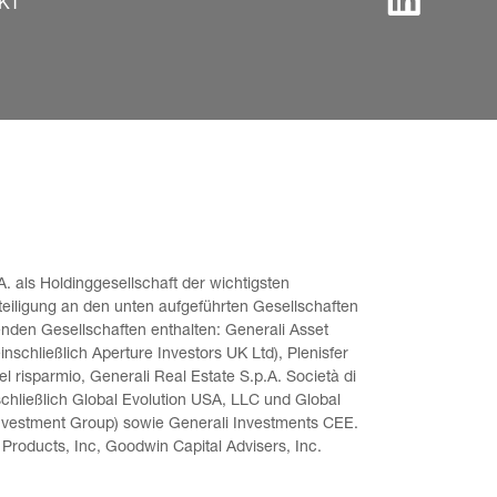
KT
. als Holdinggesellschaft der wichtigsten 
teiligung an den unten aufgeführten Gesellschaften 
enden Gesellschaften enthalten: Generali Asset 
schließlich Aperture Investors UK Ltd), Plenisfer 
l risparmio, Generali Real Estate S.p.A. Società di 
chließlich Global Evolution USA, LLC und Global 
nvestment Group) sowie Generali Investments CEE. 
Products, Inc, Goodwin Capital Advisers, Inc. 