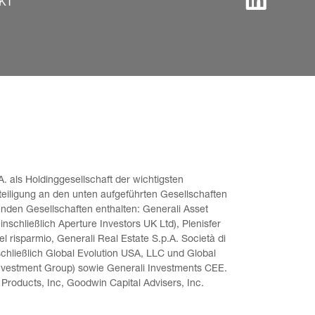
KT
. als Holdinggesellschaft der wichtigsten 
teiligung an den unten aufgeführten Gesellschaften 
enden Gesellschaften enthalten: Generali Asset 
schließlich Aperture Investors UK Ltd), Plenisfer 
l risparmio, Generali Real Estate S.p.A. Società di 
chließlich Global Evolution USA, LLC und Global 
nvestment Group) sowie Generali Investments CEE. 
Products, Inc, Goodwin Capital Advisers, Inc. 