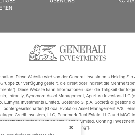
LTIGES
ÜBER UNS
KONTA
IEREN
halten. Diese Website wird von der Generali Investments Holding S.p.A
uppe zur Verfügung gestellt, die direkt oder indirekt die Mehrheitsbe
ents"). Diese Website kann Informationen über die Tätigkeit der folg
io, Infranity, Sycomore Asset Management, Aperture Investors LLC (ein
o, Lumyna Investments Limited, Sosteneo S. p.A. Società di gestione de
n Tochtergesellschaften (Global Evolution Asset Management A/S - eins
ctagon Credit Investors, LLC, Pearlmark Real Estate, LLC und MGG I
anagement Limited, Conning Asia Pacific Limited, Conning Investment 
(zusammen "Conning").