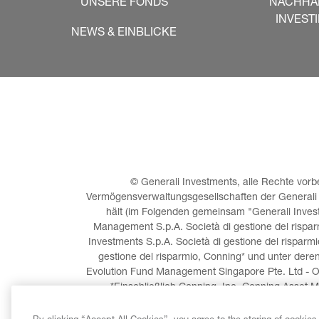
UNSERE FONDS
NACHHA
INVEST
NEWS & EINBLICKE
© Generali Investments, alle Rechte vorbe
Vermögensverwaltungsgesellschaften der Generali Gr
hält (im Folgenden gemeinsam "Generali Investm
Management S.p.A. Società di gestione del risparm
Investments S.p.A. Società di gestione del risparmi
gestione del risparmio, Conning* und unter dere
Evolution Fund Management Singapore Pte. Ltd - O
*Einschließlich Conning, Inc, Conning Asset M