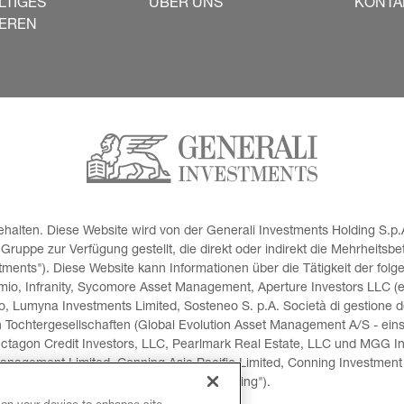
LTIGES
ÜBER UNS
KONTA
IEREN
halten. Diese Website wird von der Generali Investments Holding S.p.A
uppe zur Verfügung gestellt, die direkt oder indirekt die Mehrheitsbe
ents"). Diese Website kann Informationen über die Tätigkeit der folg
io, Infranity, Sycomore Asset Management, Aperture Investors LLC (ein
o, Lumyna Investments Limited, Sosteneo S. p.A. Società di gestione de
n Tochtergesellschaften (Global Evolution Asset Management A/S - eins
ctagon Credit Investors, LLC, Pearlmark Real Estate, LLC und MGG I
anagement Limited, Conning Asia Pacific Limited, Conning Investment 
(zusammen "Conning").