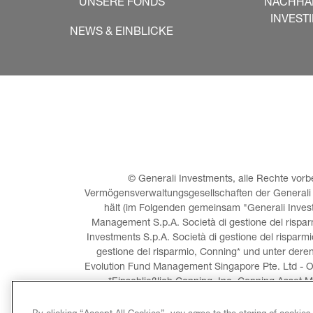
UNSERE FONDS
NACHHA
INVEST
NEWS & EINBLICKE
© Generali Investments, alle Rechte vorbe
Vermögensverwaltungsgesellschaften der Generali Gr
hält (im Folgenden gemeinsam "Generali Investm
Management S.p.A. Società di gestione del risparm
Investments S.p.A. Società di gestione del risparmi
gestione del risparmio, Conning* und unter dere
Evolution Fund Management Singapore Pte. Ltd - O
*Einschließlich Conning, Inc, Conning Asset M