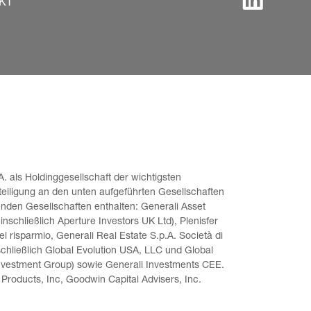
KT
. als Holdinggesellschaft der wichtigsten 
teiligung an den unten aufgeführten Gesellschaften 
enden Gesellschaften enthalten: Generali Asset 
schließlich Aperture Investors UK Ltd), Plenisfer 
l risparmio, Generali Real Estate S.p.A. Società di 
chließlich Global Evolution USA, LLC und Global 
nvestment Group) sowie Generali Investments CEE. 
Products, Inc, Goodwin Capital Advisers, Inc. 