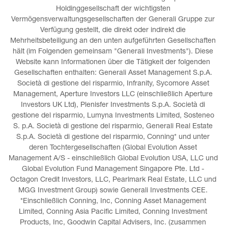
Holdinggesellschaft der wichtigsten 
Vermögensverwaltungsgesellschaften der Generali Gruppe zur 
Verfügung gestellt, die direkt oder indirekt die 
Mehrheitsbeteiligung an den unten aufgeführten Gesellschaften 
hält (im Folgenden gemeinsam "Generali Investments"). Diese 
Website kann Informationen über die Tätigkeit der folgenden 
Gesellschaften enthalten: Generali Asset Management S.p.A. 
Società di gestione del risparmio, Infranity, Sycomore Asset 
Management, Aperture Investors LLC (einschließlich Aperture 
Investors UK Ltd), Plenisfer Investments S.p.A. Società di 
gestione del risparmio, Lumyna Investments Limited, Sosteneo 
S. p.A. Società di gestione del risparmio, Generali Real Estate 
S.p.A. Società di gestione del risparmio, Conning* und unter 
deren Tochtergesellschaften (Global Evolution Asset 
Management A/S - einschließlich Global Evolution USA, LLC und 
Global Evolution Fund Management Singapore Pte. Ltd - 
Octagon Credit Investors, LLC, Pearlmark Real Estate, LLC und 
MGG Investment Group) sowie Generali Investments CEE. 
*Einschließlich Conning, Inc, Conning Asset Management 
Limited, Conning Asia Pacific Limited, Conning Investment 
Products, Inc, Goodwin Capital Advisers, Inc. (zusammen 