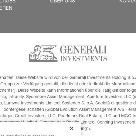
LTIGES
ÜBER UNS
KONTA
IEREN
halten. Diese Website wird von der Generali Investments Holding S.p.A
uppe zur Verfügung gestellt, die direkt oder indirekt die Mehrheitsbe
ents"). Diese Website kann Informationen über die Tätigkeit der folg
io, Infranity, Sycomore Asset Management, Aperture Investors LLC (ein
o, Lumyna Investments Limited, Sosteneo S. p.A. Società di gestione de
n Tochtergesellschaften (Global Evolution Asset Management A/S - eins
ctagon Credit Investors, LLC, Pearlmark Real Estate, LLC und MGG I
anagement Limited, Conning Asia Pacific Limited, Conning Investment 
(zusammen "Conning").