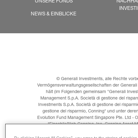
UNSERE FONDS
NACHHA
INVEST
NEWS & EINBLICKE
© Generali Investments, alle Rechte vorbe
Vermögensverwaltungsgesellschaften der Generali Gr
hält (im Folgenden gemeinsam "Generali Investm
Management S.p.A. Società di gestione del risparm
Investments S.p.A. Società di gestione del risparmi
gestione del risparmio, Conning* und unter dere
Evolution Fund Management Singapore Pte. Ltd - O
*Einschließlich Conning, Inc, Conning Asset M