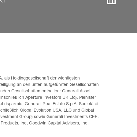
KT
. als Holdinggesellschaft der wichtigsten 
teiligung an den unten aufgeführten Gesellschaften 
enden Gesellschaften enthalten: Generali Asset 
schließlich Aperture Investors UK Ltd), Plenisfer 
l risparmio, Generali Real Estate S.p.A. Società di 
chließlich Global Evolution USA, LLC und Global 
nvestment Group) sowie Generali Investments CEE. 
Products, Inc, Goodwin Capital Advisers, Inc. 