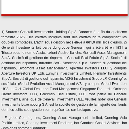
1) Source : Generali Investments Holding S.p.A. Données à la fin du quatrième 
trimestre 2025 ; les chiffres indiqués sont des chiffres bruts comprenant les 
doubles comptages. L'actif sous gestion net s'élève à 661,0 milliards d'euros. 2) 
Generali Investments fait partie du groupe Generali, qui a été créé en 1831 à 
Trieste sous le nom d'Assicurazioni Austro-Italiche. Generali Asset Management 
S.p.A. Società di gestione del risparmio, Generali Real Estate S.p.A. Società di 
gestione del risparmio, Infranity SAS, Sosteneo S.p.A. Società di gestione del 
risparmio, Sycomore Asset Management, Aperture Investors LLC (y compris 
Aperture Investors UK Ltd), Lumyna Investments Limited, Plenisfer Investments 
S. p.A. Società di gestione del risparmio, MGG Investment Group LP, Conning* et 
ses filiales (Global Evolution Asset Management A/S - y compris Global Evolution 
USA, LLC et Global Evolution Fund Management Singapore Pte. Ltd - Octagon 
Credit Investors, LLC, Pearlmark Real Estate, LLC) font partie de Generali 
Investments, ainsi que de Generali Investments CEE. Veuillez noter que Generali 
Investments Luxembourg S.A. est la société de gestion de la majorité des fonds 
dont les actifs sous gestion sont représentés sur la diapositive.
* Englobe Conning, Inc, Conning Asset Management Limited, Conning Asia 
Pacific Limited, Conning Investment Products, Inc, Goodwin Capital Advisers, Inc 
( désignés comme "Conning").