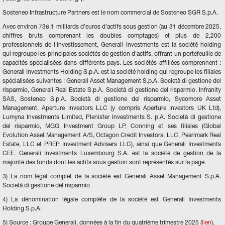
Sosteneo Infrastructure Partners est le nom commercial de Sosteneo SGR S.p.A.
Avec environ 736.1 milliards d'euros d'actifs sous gestion (au 31 décembre 2025, 
chiffres bruts comprenant les doubles comptages) et plus de 2,200 
professionnels de l'investissement, Generali Investments est la société holding 
qui regroupe les principales sociétés de gestion d'actifs, offrant un portefeuille de 
capacités spécialisées dans différents pays. Les sociétés affiliées comprennent : 
Generali Investments Holding S.p.A. est la société holding qui regroupe les filiales 
spécialisées suivantes : Generali Asset Management S.p.A. Società di gestione del 
risparmio, Generali Real Estate S.p.A. Società di gestione del risparmio, Infranity 
SAS, Sosteneo S.p.A. Società di gestione del risparmio, Sycomore Asset 
Management, Aperture Investors LLC (y compris Aperture Investors UK Ltd), 
Lumyna Investments Limited, Plenisfer Investments S. p.A. Società di gestione 
del risparmio, MGG Investment Group LP, Conning et ses filiales (Global 
Evolution Asset Management A/S, Octagon Credit Investors, LLC, Pearlmark Real 
Estate, LLC et PREP Investment Advisers LLC), ainsi que Generali Investments 
CEE. Generali Investments Luxembourg S.A. est la société de gestion de la 
majorité des fonds dont les actifs sous gestion sont représentés sur la page.
3) La nom légal complet de la société est Generali Asset Management S.p.A. 
Società di gestione del risparmio
4) La dénomination légale complète de la société est Generali Investments 
Holding S.p.A.
5) Source : Groupe Generali, données à la fin du quatrième trimestre 2025 (
lien
).