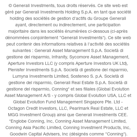
© Generali Investments, tous droits réservés. Ce site web est 
géré par Generali Investments Holding S.p.A. en tant que société 
holding des sociétés de gestion d'actifs du Groupe Generali 
ayant, directement ou indirectement, une participation 
majoritaire dans les sociétés énumérées ci-dessous (ci-après 
dénommées conjointement "Generali Investments"). Ce site web 
peut contenir des informations relatives à l'activité des sociétés 
suivantes : Generali Asset Management S.p.A. Società di 
gestione del risparmio, Infranity, Sycomore Asset Management, 
Aperture Investors LLC (y compris Aperture Investors UK Ltd), 
Plenisfer Investments S.p.A. Società di gestione del risparmio, 
Lumyna Investments Limited, Sosteneo S. p.A. Società di 
gestione del risparmio, Generali Real Estate S.p.A. Società di 
gestione del risparmio, Conning* et ses filiales (Global Evolution 
Asset Management A/S - y compris Global Evolution USA, LLC et 
Global Evolution Fund Management Singapore Pte. Ltd - 
Octagon Credit Investors, LLC, Pearlmark Real Estate, LLC et 
MGG Investment Group) ainsi que Generali Investments CEE. 
*Englobe Conning, Inc, Conning Asset Management Limited, 
Conning Asia Pacific Limited, Conning Investment Products, Inc, 
Goodwin Capital Advisers, Inc (désignés comme "Conning").