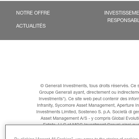
NOTRE OFFRE
INVESTISSEM
RESPONSAB
ACTUALITÉS
© Generali Investments, tous droits réservés. Ce s
Groupe Generali ayant, directement ou indirectem
Investments"). Ce site web peut contenir des inform
Infranity, Sycomore Asset Management, Aperture Inv
Investments Limited, Sosteneo S. p.A. Società di gest
Asset Management A/S - y compris Global Evoluti
Estate, LLC et MGG Investment Group) ainsi que
Conning Inve