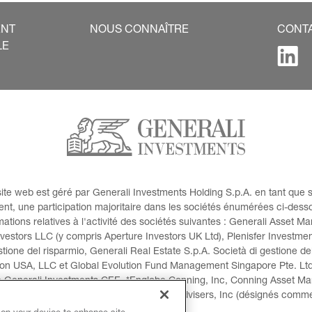
ENT
NOUS CONNAÎTRE
CONT
LE
ite web est géré par Generali Investments Holding S.p.A. en tant que s
ent, une participation majoritaire dans les sociétés énumérées ci-des
ations relatives à l'activité des sociétés suivantes : Generali Asset M
estors LLC (y compris Aperture Investors UK Ltd), Plenisfer Investment
ione del risparmio, Generali Real Estate S.p.A. Società di gestione del 
on USA, LLC et Global Evolution Fund Management Singapore Pte. Ltd 
 Generali Investments CEE. *Englobe Conning, Inc, Conning Asset Man
stment Products, Inc, Goodwin Capital Advisers, Inc (désignés comm