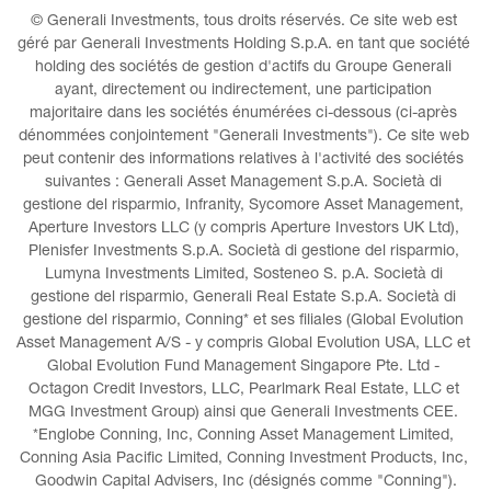
© Generali Investments, tous droits réservés. Ce site web est 
géré par Generali Investments Holding S.p.A. en tant que société 
holding des sociétés de gestion d'actifs du Groupe Generali 
ayant, directement ou indirectement, une participation 
majoritaire dans les sociétés énumérées ci-dessous (ci-après 
dénommées conjointement "Generali Investments"). Ce site web 
peut contenir des informations relatives à l'activité des sociétés 
suivantes : Generali Asset Management S.p.A. Società di 
gestione del risparmio, Infranity, Sycomore Asset Management, 
Aperture Investors LLC (y compris Aperture Investors UK Ltd), 
Plenisfer Investments S.p.A. Società di gestione del risparmio, 
Lumyna Investments Limited, Sosteneo S. p.A. Società di 
gestione del risparmio, Generali Real Estate S.p.A. Società di 
gestione del risparmio, Conning* et ses filiales (Global Evolution 
Asset Management A/S - y compris Global Evolution USA, LLC et 
Global Evolution Fund Management Singapore Pte. Ltd - 
Octagon Credit Investors, LLC, Pearlmark Real Estate, LLC et 
MGG Investment Group) ainsi que Generali Investments CEE. 
*Englobe Conning, Inc, Conning Asset Management Limited, 
Conning Asia Pacific Limited, Conning Investment Products, Inc, 
Goodwin Capital Advisers, Inc (désignés comme "Conning").