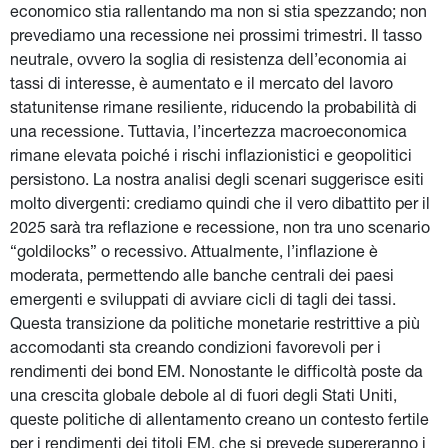
economico stia rallentando ma non si stia spezzando; non 
prevediamo una recessione nei prossimi trimestri. Il tasso 
neutrale, ovvero la soglia di resistenza dell’economia ai 
tassi di interesse, è aumentato e il mercato del lavoro 
statunitense rimane resiliente, riducendo la probabilità di 
una recessione. Tuttavia, l’incertezza macroeconomica 
rimane elevata poiché i rischi inflazionistici e geopolitici 
persistono. La nostra analisi degli scenari suggerisce esiti 
molto divergenti: crediamo quindi che il vero dibattito per il 
2025 sarà tra reflazione e recessione, non tra uno scenario 
“goldilocks” o recessivo. Attualmente, l’inflazione è 
moderata, permettendo alle banche centrali dei paesi 
emergenti e sviluppati di avviare cicli di tagli dei tassi. 
Questa transizione da politiche monetarie restrittive a più 
accomodanti sta creando condizioni favorevoli per i 
rendimenti dei bond EM. Nonostante le difficoltà poste da 
una crescita globale debole al di fuori degli Stati Uniti, 
queste politiche di allentamento creano un contesto fertile 
per i rendimenti dei titoli EM, che si prevede supereranno i 