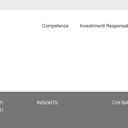
Competenze
Investimenti Responsab
TI
INSIGHTS
CHI SI
LI