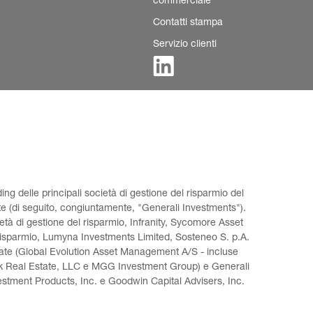
commerciale
Contatti stampa
Servizio clienti
ding delle principali società di gestione del risparmio del 
e (di seguito, congiuntamente, "Generali Investments"). 
tà di gestione del risparmio, Infranity, Sycomore Asset 
risparmio, Lumyna Investments Limited, Sosteneo S. p.A. 
llate (Global Evolution Asset Management A/S - incluse 
k Real Estate, LLC e MGG Investment Group) e Generali 
tment Products, Inc. e Goodwin Capital Advisers, Inc. 