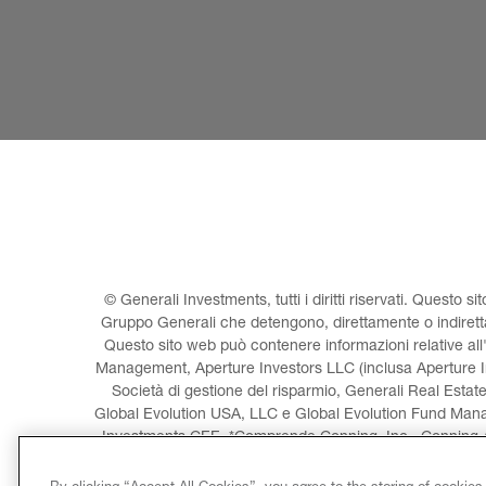
© Generali Investments, tutti i diritti riservati. Questo s
Gruppo Generali che detengono, direttamente o indiretta
Questo sito web può contenere informazioni relative all
Management, Aperture Investors LLC (inclusa Aperture In
Società di gestione del risparmio, Generali Real Estat
Global Evolution USA, LLC e Global Evolution Fund Man
Investments CEE. *Comprende Conning, Inc., Conning As