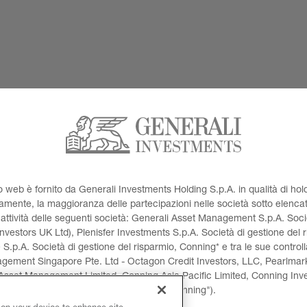
ito web è fornito da Generali Investments Holding S.p.A. in qualità di hol
mente, la maggioranza delle partecipazioni nelle società sotto elencat
'attività delle seguenti società: Generali Asset Management S.p.A. Socie
vestors UK Ltd), Plenisfer Investments S.p.A. Società di gestione del 
e S.p.A. Società di gestione del risparmio, Conning* e tra le sue contro
agement Singapore Pte. Ltd - Octagon Credit Investors, LLC, Pearlmar
set Management Limited, Conning Asia Pacific Limited, Conning Inves
(collettivamente, "Conning").