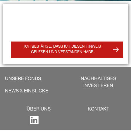
Dieser Fonds ist nur für den Einsatz in 
fondsgebundenen Versicherungen verfügbar. Bitte 
bestätigen Sie, dass Sie diesen Hinweis gelesen und 
verstanden haben, um fortzufahren.
ICH BESTÄTIGE, DASS ICH DIESEN HINWEIS
GELESEN UND VERSTANDEN HABE.
UNSERE FONDS
NACHHALTIGES
INVESTIEREN
NEWS & EINBLICKE
ÜBER UNS
KONTAKT