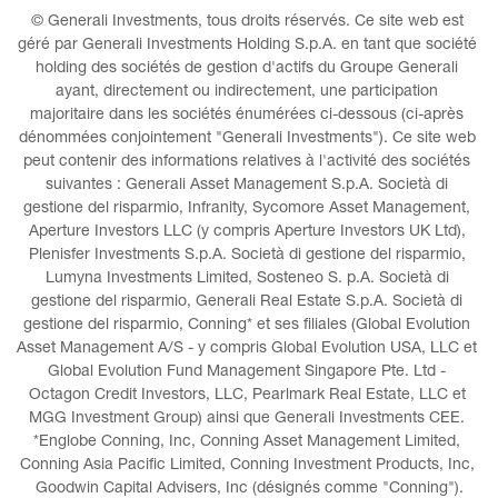
© Generali Investments, tous droits réservés. Ce site web est 
géré par Generali Investments Holding S.p.A. en tant que société 
holding des sociétés de gestion d'actifs du Groupe Generali 
ayant, directement ou indirectement, une participation 
majoritaire dans les sociétés énumérées ci-dessous (ci-après 
dénommées conjointement "Generali Investments"). Ce site web 
peut contenir des informations relatives à l'activité des sociétés 
suivantes : Generali Asset Management S.p.A. Società di 
gestione del risparmio, Infranity, Sycomore Asset Management, 
Aperture Investors LLC (y compris Aperture Investors UK Ltd), 
Plenisfer Investments S.p.A. Società di gestione del risparmio, 
Lumyna Investments Limited, Sosteneo S. p.A. Società di 
gestione del risparmio, Generali Real Estate S.p.A. Società di 
gestione del risparmio, Conning* et ses filiales (Global Evolution 
Asset Management A/S - y compris Global Evolution USA, LLC et 
Global Evolution Fund Management Singapore Pte. Ltd - 
Octagon Credit Investors, LLC, Pearlmark Real Estate, LLC et 
MGG Investment Group) ainsi que Generali Investments CEE. 
*Englobe Conning, Inc, Conning Asset Management Limited, 
Conning Asia Pacific Limited, Conning Investment Products, Inc, 
Goodwin Capital Advisers, Inc (désignés comme "Conning").