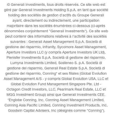
© Generali Investments, tous droits réservés. Ce site web est 
géré par Generali Investments Holding S.p.A. en tant que société 
holding des sociétés de gestion d'actifs du Groupe Generali 
ayant, directement ou indirectement, une participation 
majoritaire dans les sociétés énumérées ci-dessous (ci-après 
dénommées conjointement "Generali Investments"). Ce site web 
peut contenir des informations relatives à l'activité des sociétés 
suivantes : Generali Asset Management S.p.A. Società di 
gestione del risparmio, Infranity, Sycomore Asset Management, 
Aperture Investors LLC (y compris Aperture Investors UK Ltd), 
Plenisfer Investments S.p.A. Società di gestione del risparmio, 
Lumyna Investments Limited, Sosteneo S. p.A. Società di 
gestione del risparmio, Generali Real Estate S.p.A. Società di 
gestione del risparmio, Conning* et ses filiales (Global Evolution 
Asset Management A/S - y compris Global Evolution USA, LLC et 
Global Evolution Fund Management Singapore Pte. Ltd - 
Octagon Credit Investors, LLC, Pearlmark Real Estate, LLC et 
MGG Investment Group) ainsi que Generali Investments CEE. 
*Englobe Conning, Inc, Conning Asset Management Limited, 
Conning Asia Pacific Limited, Conning Investment Products, Inc, 
Goodwin Capital Advisers, Inc (désignés comme "Conning").