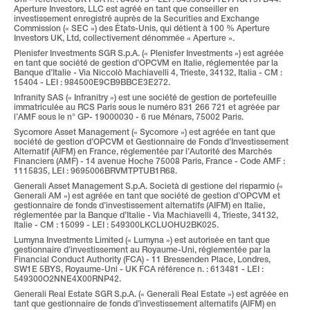
Uni – référence UK FCA n. : 846073 – LEI : 549300SYTE7FKXY57D44. 
Aperture Investors, LLC est agréé en tant que conseiller en 
investissement enregistré auprès de la Securities and Exchange 
Commission (« SEC ») des États-Unis, qui détient à 100 % Aperture 
Investors UK, Ltd, collectivement dénommée « Aperture ».
Plenisfer Investments SGR S.p.A. (« Plenisfer Investments ») est agréée 
en tant que société de gestion d’OPCVM en Italie, réglementée par la 
Banque d’Italie - Via Niccolò Machiavelli 4, Trieste, 34132, Italia - CM : 
15404 - LEI : 984500E9CB9BBCE3E272.
Infranity SAS (« Infranitry ») est une société de gestion de portefeuille 
immatriculée au RCS Paris sous le numéro 831 266 721 et agréée par 
l’AMF sous le n° GP- 19000030 - 6 rue Ménars, 75002 Paris.
Sycomore Asset Management (« Sycomore ») est agréée en tant que 
société de gestion d’OPCVM et Gestionnaire de Fonds d’Investissement 
Alternatif (AIFM) en France, réglementée par l’Autorité des Marchés 
Financiers (AMF) - 14 avenue Hoche 75008 Paris, France - Code AMF : 
1115835, LEI : 9695006BRVMTPTUB1R68.
Generali Asset Management S.p.A. Società di gestione del risparmio (« 
Generali AM ») est agréée en tant que société de gestion d’OPCVM et 
gestionnaire de fonds d’investissement alternatifs (AIFM) en Italie, 
réglementée par la Banque d’Italie - Via Machiavelli 4, Trieste, 34132, 
Italie - CM : 15099 - LEI : 549300LKCLUOHU2BK025.
Lumyna Investments Limited (« Lumyna ») est autorisée en tant que 
gestionnaire d’investissement au Royaume-Uni, réglementée par la 
Financial Conduct Authority (FCA) - 11 Bressenden Place, Londres, 
SW1E 5BYS, Royaume-Uni - UK FCA référence n. : 613481 - LEI : 
549300O2NNE4X00RNP42.
Generali Real Estate SGR S.p.A. (« Generali Real Estate ») est agréée en 
tant que gestionnaire de fonds d’investissement alternatifs (AIFM) en 