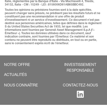
Italie, réglementée par la Banque d’Italie - Via Machiavelli 4, Trieste, 
34132, Italia - CM : 15249 - LEI : 8156006D61AB65BBC492.
Toutes les opinions ou prévisions fournies sont à la date spécifiée, 
peuvent changer sans préavis, ne prédisent pas les résultats futurs et ne 
constituent pas une recommandation ni une offre de produit 
d’investissement ni un service d’investissement. Ce document n’est pas 
destiné aux personnes américaines, telles que définies dans le règlement 
S du United States Securities Act de 1933, tel que modifié. Les 
informations sont fournies par Generali Asset Management S.p.A (l’« 
Émetteur »). Toutes les données utilisées dans ce document, sauf 
indication contraire, sont fournies par l’Émetteur. Ce matériel et son 
contenu ne peuvent être reproduits ou distribués, en tout ou en partie, 
sans le consentement exprès écrit de l’émetteur.
NOTRE OFFRE
INVESTISSEMENT
RESPONSABLE
ACTUALITÉS
NOUS CONNAÎTRE
CONTACTEZ-NOUS