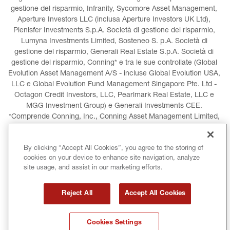
gestione del risparmio, Infranity, Sycomore Asset Management, 
Aperture Investors LLC (inclusa Aperture Investors UK Ltd), 
Plenisfer Investments S.p.A. Società di gestione del risparmio, 
Lumyna Investments Limited, Sosteneo S. p.A. Società di 
gestione del risparmio, Generali Real Estate S.p.A. Società di 
gestione del risparmio, Conning* e tra le sue controllate (Global 
Evolution Asset Management A/S - incluse Global Evolution USA, 
LLC e Global Evolution Fund Management Singapore Pte. Ltd - 
Octagon Credit Investors, LLC, Pearlmark Real Estate, LLC e 
MGG Investment Group) e Generali Investments CEE. 
*Comprende Conning, Inc., Conning Asset Management Limited, 
Conning Asia Pacific Limited, Conning Investment Products, Inc. 
e Goodwin Capital Advisers, Inc. (collettivamente, "Conning").
By clicking “Accept All Cookies”, you agree to the storing of
cookies on your device to enhance site navigation, analyze
NOTE LEGALI
INFORMATIVA SUI COOKIE
site usage, and assist in our marketing efforts.
INFORMATIVA SULLA PRIVACY
Reject All
Accept All Cookies
TERMINI E CONDIZIONI
COPYRIGHT
Cookies Settings