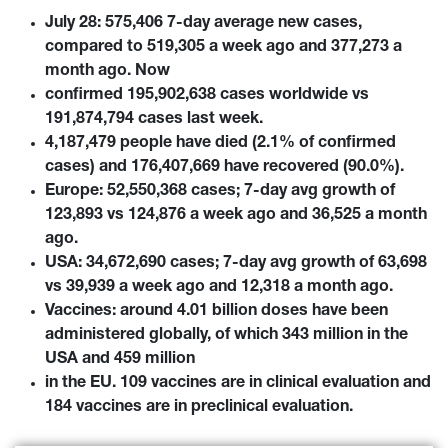
July 28: 575,406 7-day average new cases,
compared to 519,305 a week ago and 377,273 a
month ago. Now
confirmed 195,902,638 cases worldwide vs
191,874,794 cases last week.
4,187,479 people have died (2.1% of confirmed
cases) and 176,407,669 have recovered (90.0%).
Europe: 52,550,368 cases; 7-day avg growth of
123,893 vs 124,876 a week ago and 36,525 a month
ago.
USA: 34,672,690 cases; 7-day avg growth of 63,698
vs 39,939 a week ago and 12,318 a month ago.
Vaccines: around 4.01 billion doses have been
administered globally, of which 343 million in the
USA and 459 million
in the EU. 109 vaccines are in clinical evaluation and
184 vaccines are in preclinical evaluation.