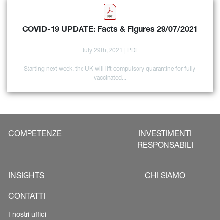
COVID-19 UPDATE: Facts & Figures 29/07/2021
July 29th, 2021 | PDF
Starting next week, the UK will lift compulsory quarantine for fully 
vaccinated...
COMPETENZE
INVESTIMENTI
RESPONSABILI
INSIGHTS
CHI SIAMO
CONTATTI
I nostri uffici