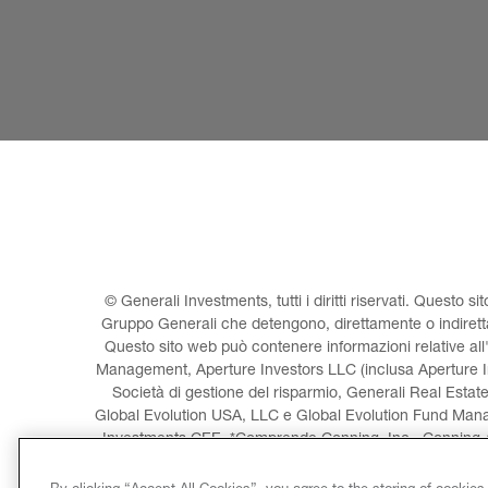
© Generali Investments, tutti i diritti riservati. Questo s
Gruppo Generali che detengono, direttamente o indiretta
Questo sito web può contenere informazioni relative all
Management, Aperture Investors LLC (inclusa Aperture In
Società di gestione del risparmio, Generali Real Estat
Global Evolution USA, LLC e Global Evolution Fund Man
Investments CEE. *Comprende Conning, Inc., Conning As