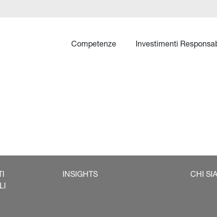
Competenze
Investimenti Responsab
TI
INSIGHTS
CHI SI
LI