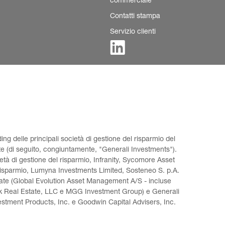
commerciale
Contatti stampa
Servizio clienti
ding delle principali società di gestione del risparmio del 
e (di seguito, congiuntamente, "Generali Investments"). 
tà di gestione del risparmio, Infranity, Sycomore Asset 
risparmio, Lumyna Investments Limited, Sosteneo S. p.A. 
llate (Global Evolution Asset Management A/S - incluse 
k Real Estate, LLC e MGG Investment Group) e Generali 
tment Products, Inc. e Goodwin Capital Advisers, Inc. 