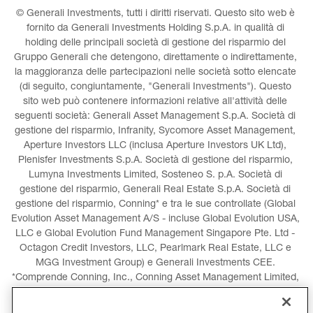
© Generali Investments, tutti i diritti riservati. Questo sito web è 
fornito da Generali Investments Holding S.p.A. in qualità di 
holding delle principali società di gestione del risparmio del 
Gruppo Generali che detengono, direttamente o indirettamente, 
la maggioranza delle partecipazioni nelle società sotto elencate 
(di seguito, congiuntamente, "Generali Investments"). Questo 
sito web può contenere informazioni relative all'attività delle 
seguenti società: Generali Asset Management S.p.A. Società di 
gestione del risparmio, Infranity, Sycomore Asset Management, 
Aperture Investors LLC (inclusa Aperture Investors UK Ltd), 
Plenisfer Investments S.p.A. Società di gestione del risparmio, 
Lumyna Investments Limited, Sosteneo S. p.A. Società di 
gestione del risparmio, Generali Real Estate S.p.A. Società di 
gestione del risparmio, Conning* e tra le sue controllate (Global 
Evolution Asset Management A/S - incluse Global Evolution USA, 
LLC e Global Evolution Fund Management Singapore Pte. Ltd - 
Octagon Credit Investors, LLC, Pearlmark Real Estate, LLC e 
MGG Investment Group) e Generali Investments CEE. 
*Comprende Conning, Inc., Conning Asset Management Limited, 
Conning Asia Pacific Limited, Conning Investment Products, Inc. 
e Goodwin Capital Advisers, Inc. (collettivamente, "Conning").