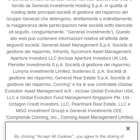
fornito da Generali Investments Holding S.p.A. in qualità di 
holding delle principali società di gestione del risparmio del 
Gruppo Generali che detengono, direttamente o indirettamente, 
la maggioranza delle partecipazioni nelle società sotto elencate 
(di seguito, congiuntamente, "Generali Investments"). Questo 
sito web può contenere informazioni relative all'attività delle 
seguenti società: Generali Asset Management S.p.A. Società di 
gestione del risparmio, Infranity, Sycomore Asset Management, 
Aperture Investors LLC (inclusa Aperture Investors UK Ltd), 
Plenisfer Investments S.p.A. Società di gestione del risparmio, 
Lumyna Investments Limited, Sosteneo S. p.A. Società di 
gestione del risparmio, Generali Real Estate S.p.A. Società di 
gestione del risparmio, Conning* e tra le sue controllate (Global 
Evolution Asset Management A/S - incluse Global Evolution USA, 
LLC e Global Evolution Fund Management Singapore Pte. Ltd - 
Octagon Credit Investors, LLC, Pearlmark Real Estate, LLC e 
MGG Investment Group) e Generali Investments CEE. 
*Comprende Conning, Inc., Conning Asset Management Limited, 
Conning Asia Pacific Limited, Conning Investment Products, Inc. 
e Goodwin Capital Advisers, Inc. (collettivamente, "Conning").
By clicking “Accept All Cookies”, you agree to the storing of