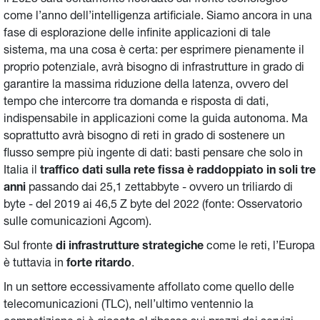
Il 2023 sarà certamente ricordato sul fronte tecnologico
come l’anno dell’intelligenza artificiale. Siamo ancora in una
fase di esplorazione delle infinite applicazioni di tale
sistema, ma una cosa è certa: per esprimere pienamente il
proprio potenziale, avrà bisogno di infrastrutture in grado di
garantire la massima riduzione della latenza, ovvero del
tempo che intercorre tra domanda e risposta di dati,
indispensabile in applicazioni come la guida autonoma. Ma
soprattutto avrà bisogno di reti in grado di sostenere un
flusso sempre più ingente di dati: basti pensare che solo in
Italia il
traffico dati sulla rete fissa è raddoppiato in soli tre
anni
passando dai 25,1 zettabbyte - ovvero un triliardo di
byte - del 2019 ai 46,5 Z byte del 2022 (fonte: Osservatorio
sulle comunicazioni Agcom).
Sul fronte
di infrastrutture strategiche
come le reti, l’Europa
è tuttavia in
forte ritardo
.
In un settore eccessivamente affollato come quello delle
telecomunicazioni (TLC), nell’ultimo ventennio la